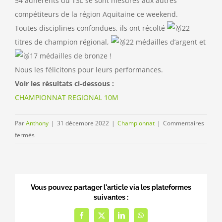
54 adhérents du TSL se sont mesurés aux autres
compétiteurs de la région Aquitaine ce weekend.
Toutes disciplines confondues, ils ont récolté
22
titres de champion régional,
22 médailles d’argent et
17 médailles de bronze !
Nous les félicitons pour leurs performances.
Voir les résultats ci-dessous :
CHAMPIONNAT REGIONAL 10M
Par
Anthony
|
31 décembre 2022
|
Championnat
|
Commentaires
sur
fermés
CHAMPIONNAT
REGIONAL
10M
2022
Vous pouvez partager l'article via les plateformes
suivantes :
Facebook
Twitter
LinkedIn
WhatsApp