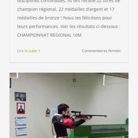
disciplines confondues, ils ont récolté 22 titres de
champion régional, 22 médailles d’argent et 17
médailles de bronze ! Nous les félicitons pour
leurs performances. Voir les résultats ci-dessous :
CHAMPIONNAT REGIONAL 10M
sur
Lire la suite
Commentaires fermés
CHAMPIO
REGIONA
10M
2022