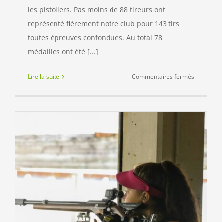
les pistoliers. Pas moins de 88 tireurs ont
représenté fièrement notre club pour 143 tirs
toutes épreuves confondues. Au total 78
médailles ont été [...]
sur
Lire la suite
Commentaires fermés
CHAMPIO
DEPARTE
10M
2022