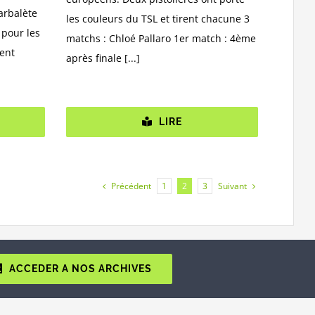
 arbalète
les couleurs du TSL et tirent chacune 3
 pour les
matchs : Chloé Pallaro 1er match : 4ème
ment
après finale [...]
LIRE
Précédent
Suivant
1
2
3
ACCEDER A NOS ARCHIVES