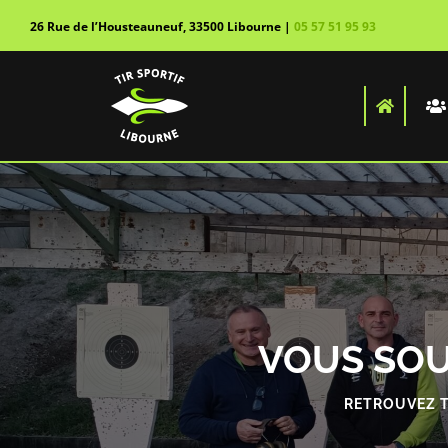
Passer
26 Rue de l’Housteauneuf, 33500 Libourne |
05 57 51 95
93
au
contenu
VOUS SOU
RETROUVEZ T