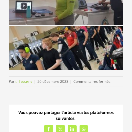
sur
Par
tirlibourne
|
26 décembre 2023
|
Commentaires fermés
RIAC
2023
–
Luxembourg
Vous pouvez partager l'article via les plateformes
suivantes :
Facebook
Twitter
LinkedIn
WhatsApp