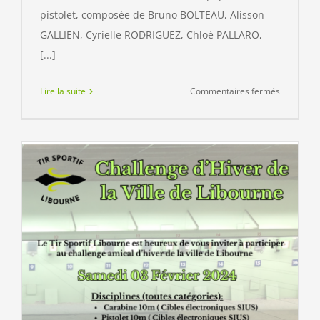
pistolet, composée de Bruno BOLTEAU, Alisson
GALLIEN, Cyrielle RODRIGUEZ, Chloé PALLARO,
[...]
sur
Lire la suite
Commentaires fermés
Champion
de
France
des
Clubs
10
mètres