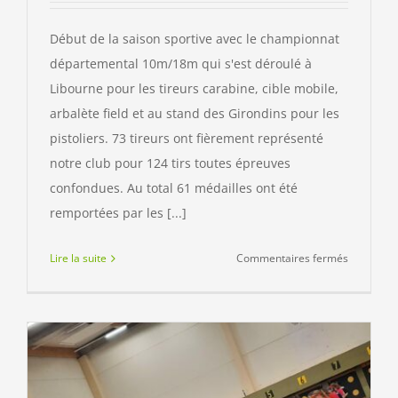
Début de la saison sportive avec le championnat
départemental 10m/18m qui s'est déroulé à
Libourne pour les tireurs carabine, cible mobile,
arbalète field et au stand des Girondins pour les
pistoliers. 73 tireurs ont fièrement représenté
notre club pour 124 tirs toutes épreuves
confondues. Au total 61 médailles ont été
remportées par les [...]
sur
Lire la suite
Commentaires fermés
Champion
départem
10
mètres
de
Gironde