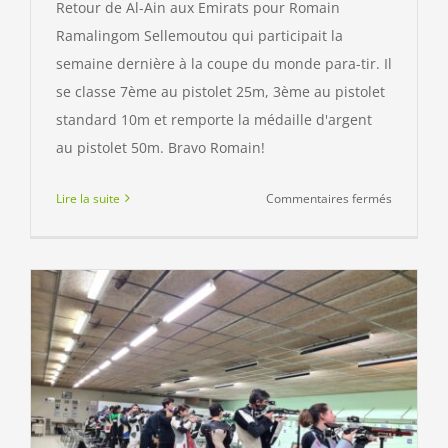
Retour de Al-Ain aux Emirats pour Romain
Ramalingom Sellemoutou qui participait la
semaine dernière à la coupe du monde para-tir. Il
se classe 7ème au pistolet 25m, 3ème au pistolet
standard 10m et remporte la médaille d'argent
au pistolet 50m. Bravo Romain!
sur
Lire la suite
Commentaires fermés
Coupe
du
Monde
paratir
–
Al-
Aïn