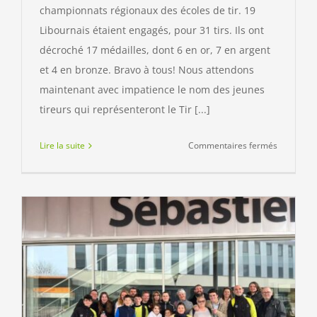
championnats régionaux des écoles de tir. 19
Libournais étaient engagés, pour 31 tirs. Ils ont
décroché 17 médailles, dont 6 en or, 7 en argent
et 4 en bronze. Bravo à tous! Nous attendons
maintenant avec impatience le nom des jeunes
tireurs qui représenteront le Tir [...]
sur
Lire la suite
Commentaires fermés
Champion
Régional
des
écoles
de
tir