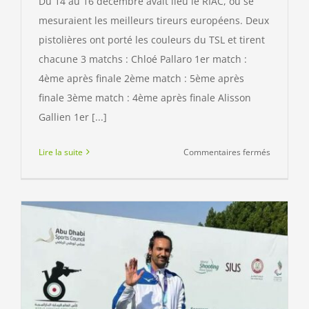
Du 14 au 16 décembre avait lieu le RIAC, où se
mesuraient les meilleurs tireurs européens. Deux
pistolières ont porté les couleurs du TSL et tirent
chacune 3 matchs : Chloé Pallaro 1er match :
4ème après finale 2ème match : 5ème après
finale 3ème match : 4ème après finale Alisson
Gallien 1er [...]
sur
Lire la suite
Commentaires fermés
RIAC
2023
au
Luxembou