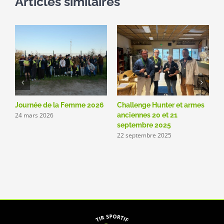
Articles similaires
le
Journée de la Femme 2026
Challenge Hunter et armes
C
24 mars 2026
anciennes 20 et 21
é
5
septembre 2025
22 septembre 2025