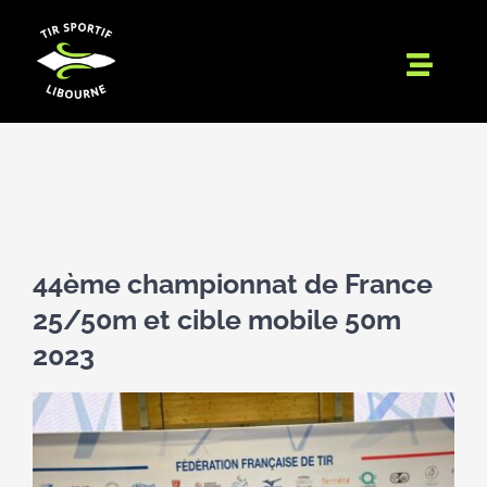
Passer
au
contenu
Toggle
Naviga
Accueil
Le Club
Ecole de Tir
Para-Tir
44ème championnat de France
Entreprises
25/50m et cible mobile 50m
2023