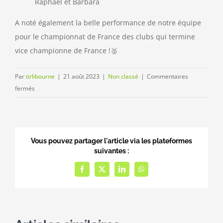
Raphaël et Barbara
A noté également la belle performance de notre équipe
pour le championnat de France des clubs qui termine
vice championne de France !🥈
Par
tirlibourne
|
21 août 2023
|
Non classé
|
Commentaires
sur
fermés
44ème
championnat
de
France
Vous pouvez partager l'article via les plateformes
25/50m
suivantes :
et
cible
Facebook
Twitter
LinkedIn
WhatsApp
mobile
50m
2023